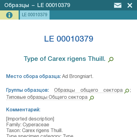
Образцы
–
LE 00010379
LE 00010379
LE 00010379
Type of Carex rigens Thuill.⁣
Место сбора образца:
Ad Brongniart.
Группы образцов:
Образцы общего сектора
;
Типовые образцы Общего сектора
Комментарий:
[Imported description]
Family: Cyperaceae
Taxon: Carex rigens Thuill.
Type specimen category: Type