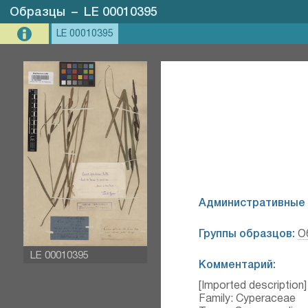
Образцы
–
LE 00010395
LE 00010395
Административные 
Группы образцов:
О
LE 00010395
Комментарий:
[Imported description]
Family: Cyperaceae