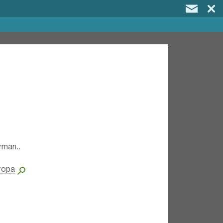
rman..
тора