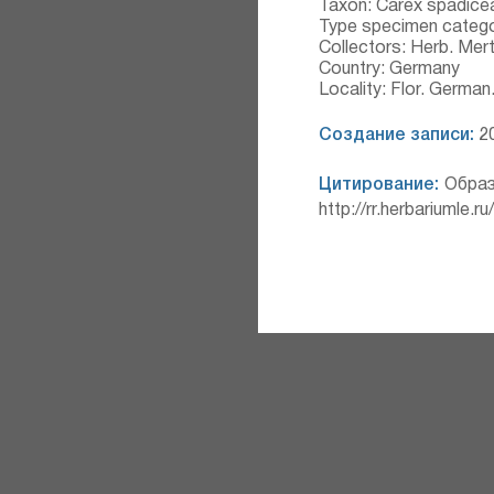
Taxon: Carex spadice
Type specimen catego
Collectors: Herb. Mer
Country: Germany
Locality: Flor. German
Создание записи:
20
Цитирование:
Образ
http://rr.herbariumle.