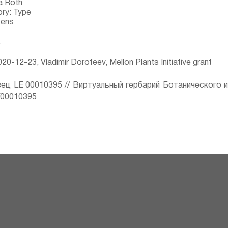
a Roth
ry: Type
tens
.
20-12-23, Vladimir Dorofeev, Mellon Plants Initiative grant
ец LE 00010395 // Виртуальный гербарий Ботанического 
ru/00010395