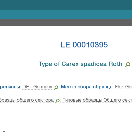
LE 00010395
Type of Carex spadicea Roth⁣
регионы:
DE - Germany
.
Место сбора образца:
Flor. Ge
бразцы общего сектора
;
Типовые образцы Общего сек