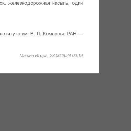
к. железнодорожная насыпь, один
института им. В. Л. Комарова РАН —
Мишин Игорь, 28.06.2024 00:19