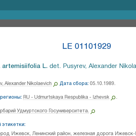
LE 01101929
rtemisiifolia L.⁣
det. Pusyrev, Alexander Nikol
v, Alexander Nikolaevich
Дата сбора:
05.10.1989.
регионы:
RU - Udmurtskaya Respublika - Izhevsk
.
ербарий Удмуртского Госуниверситета.
 этикетки:
ород Ижевск, Ленинский район, железная дорога Ижевс