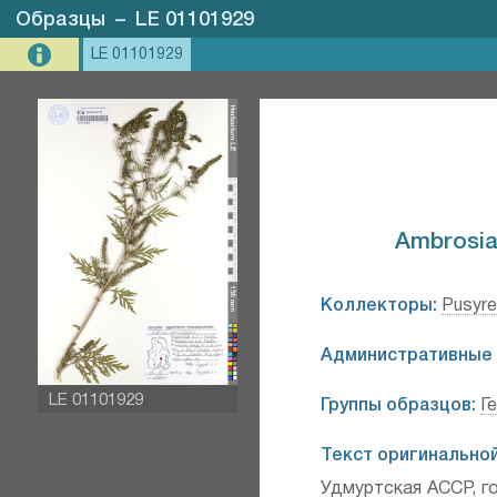
Образцы
–
LE 01101929
LE 01101929
Ambrosia a
Коллекторы:
Pusyre
Административные 
LE 01101929
Группы образцов:
Г
Текст оригинальной
Удмуртская АССР, г