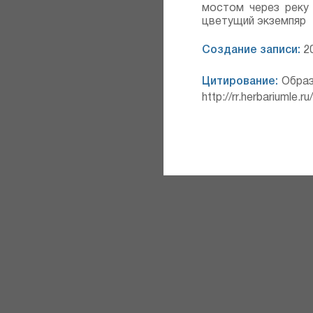
мостом через реку
цветущий экземпяр
Создание записи:
20
Цитирование:
Образ
http://rr.herbariumle.