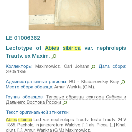
LE 01006382
Lectotype of
Abies
sibirica
var. nephrolepis
Trautv. ex Maxim.⁣
Коллекторы:
Maximowicz, Carl Johann
Дата сбора:
29.05.1855.
Административные регионы:
RU - Khabarovskiy Kray
.
Место сбора образца:
Amur. Wankta (G.M.).
Группы образцов:
Типовые образцы сектора Сибири и
Дальнего Востока России
Текст оригинальной этикетки:
Abies
sibirica
Led. var. nephrolepis Trautv. teste Trautv. 24 V
1855. Pachole, in juniperetum Waldivo, [...] als. Picea. [...] Kinal.
glutt. [...]. Amur, Wankta (G.M.) Maximowicz.