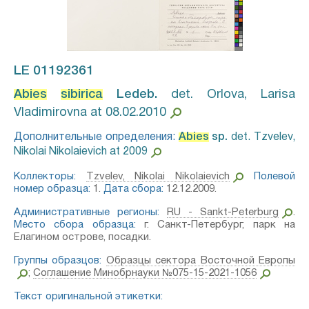
LE 01192361
Abies
sibirica
Ledeb.⁣
det. Orlova, Larisa
Vladimirovna at 08.02.2010
Дополнительные определения:
Abies
sp.⁣
det. Tzvelev,
Nikolai Nikolaievich at 2009
Коллекторы:
Tzvelev, Nikolai Nikolaievich
Полевой
номер образца:
1.
Дата сбора:
12.12.2009.
Административные регионы:
RU - Sankt-Peterburg
.
Место сбора образца:
г. Санкт-Петербург, парк на
Елагином острове, посадки.
Группы образцов:
Образцы сектора Восточной Европы
;
Соглашение Минобрнауки №075-15-2021-1056
Текст оригинальной этикетки: