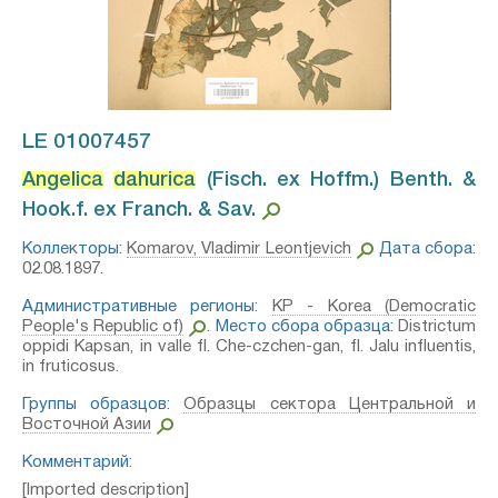
LE 01007457
Angelica
dahurica
(Fisch. ex Hoffm.) Benth. &
Hook.f. ex Franch. & Sav.⁣
Коллекторы:
Komarov, Vladimir Leontjevich
Дата сбора:
02.08.1897.
Административные регионы:
KP - Korea (Democratic
People's Republic of)
.
Место сбора образца:
Districtum
oppidi Kapsan, in valle fl. Che-czchen-gan, fl. Jalu influentis,
in fruticosus.
Группы образцов:
Образцы сектора Центральной и
Восточной Азии
Комментарий:
[Imported description]