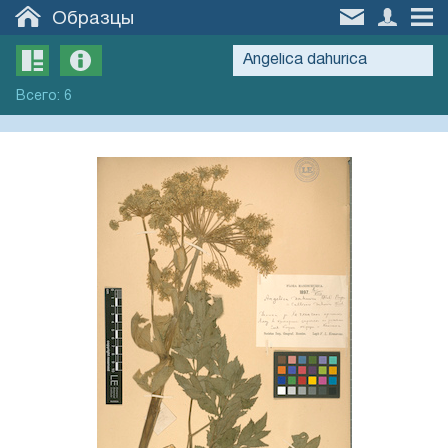
Образцы
Всего
:
6