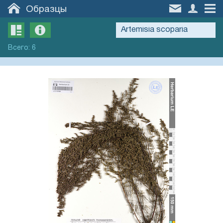
Образцы
Всего
:
6