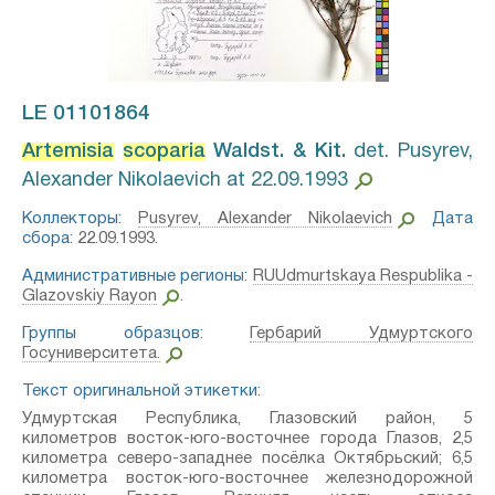
LE 01101864
Artemisia
scoparia
Waldst. & Kit.⁣
det. Pusyrev,
Alexander Nikolaevich at 22.09.1993
Коллекторы:
Pusyrev, Alexander Nikolaevich
Дата
сбора:
22.09.1993.
Административные регионы:
RUUdmurtskaya Respublika -
Glazovskiy Rayon
.
Группы образцов:
Гербарий Удмуртского
Госуниверситета.
Текст оригинальной этикетки:
Удмуртская Республика, Глазовский район, 5
километров восток-юго-восточнее города Глазов, 2,5
километра северо-западнее посёлка Октябрьский; 6,5
километра восток-юго-восточнее железнодорожной