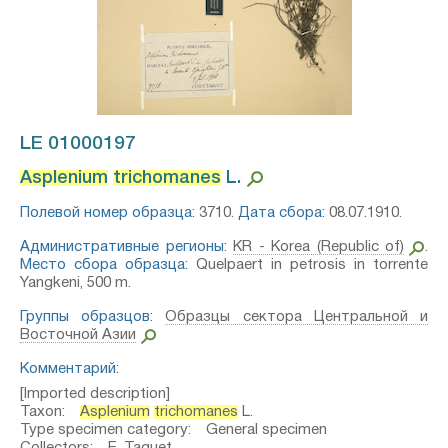
LE 01000197
Asplenium
trichomanes
L.⁣
Полевой номер образца:
3710.
Дата сбора:
08.07.1910.
Административные регионы:
KR - Korea (Republic of)
.
Место сбора образца:
Quelpaert in petrosis in torrente
Yangkeni, 500 m.
Группы образцов:
Образцы сектора Центральной и
Восточной Азии
Комментарий:
[Imported description]
Taxon:
Asplenium
trichomanes
L.
Type specimen category: General specimen