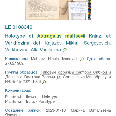
LE 01083401
Holotype of
Astragalus
maltsevii
Knjaz. et
Verkhozina⁣
det. Knjazev, Mikhail Sergeyevich,
Verkhozina, Alla Vasilievna
Коллекторы:
Maltzev, Nicolai Ivanovich
Дата сбора:
27.05.1909.
Группы образцов:
Типовые образцы сектора Сибири и
Дальнего Востока России
;
Соглашение Минобрнауки
№075-15-2021-1056
Комментарий:
Plants with flowers - Holotype
Plants with fruits - Paratype
Создание записи:
2023-01-10, Марина Витальевна
Яричина