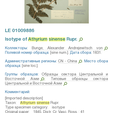
LE 01009886
Isotype of
Athyrium
sinense
Rupr.⁣
Коллекторы:
Bunge, Alexander Andrejewitsch von
Полевой номер образца:
[sine num.].
Дата сбора:
1831.
Административные регионы:
CN - China
.
Место сбора
образца:
[sine loc.].
Группы образцов:
Образцы сектора Центральной и
Восточной Азии
;
Типовые образцы сектора
Центральной и Восточной Азии
Комментарий:
[Imported description]
Taxon:
Athyrium
sinense
Rupr.
Type specimen category: isotype
Original paper: 1845, Distr. Cr. Vasc. Ross. : 41