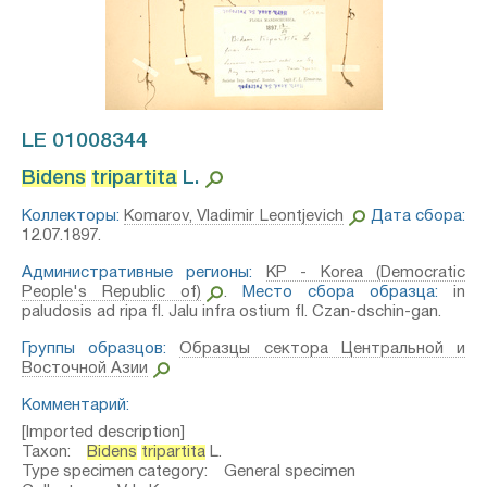
LE 01008344
Bidens
tripartita
L.⁣
Коллекторы:
Komarov, Vladimir Leontjevich
Дата сбора:
12.07.1897.
Административные регионы:
KP - Korea (Democratic
People's Republic of)
.
Место сбора образца:
in
paludosis ad ripa fl. Jalu infra ostium fl. Czan-dschin-gan.
Группы образцов:
Образцы сектора Центральной и
Восточной Азии
Комментарий:
[Imported description]
Taxon:
Bidens
tripartita
L.
Type specimen category: General specimen