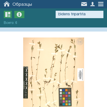
Образцы
Всего
:
6