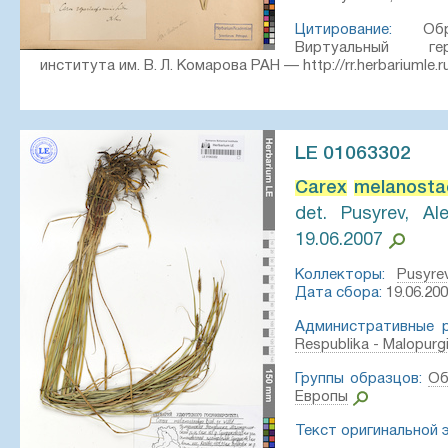
Цитирование:
Обра
Виртуальный ге
института им. В. Л. Комарова РАН — http://rr.herbariumle.
LE 01063302
Carex
melanosta
det. Pusyrev, Al
19.06.2007
Коллекторы:
Pusyre
Дата сбора:
19.06.200
Административные р
Respublika - Malopurg
Группы образцов:
Об
Европы
Текст оригинальной 