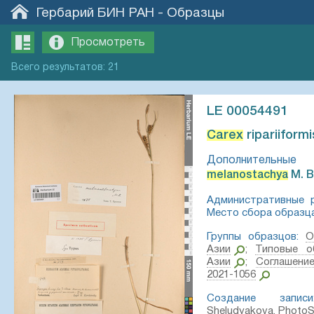
Гербарий БИН РАН
-
Образцы
Просмотреть
Всего
результатов
:
21
LE 00054491
Carex
ripariiformis
Дополнительные 
melanostachya
M. Bi
Административные р
Место сбора образца
Группы образцов:
О
Азии
;
Типовые о
Азии
;
Соглашени
2021-1056
Создание записи
Sheludyakova, PhotoS