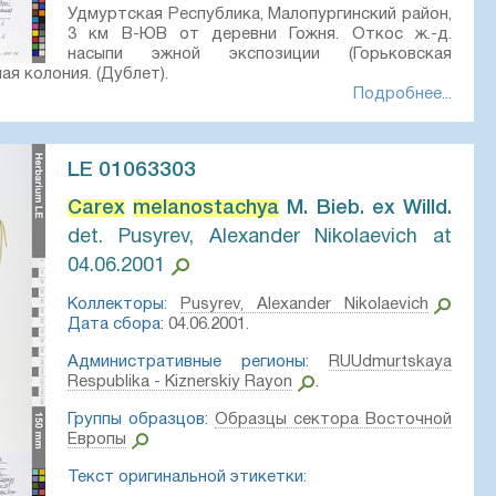
Удмуртская Республика, Малопургинский район,
3 км В-ЮВ от деревни Гожня. Откос ж.-д.
насыпи эжной экспозиции (Горьковская
ая колония. (Дублет).
Подробнее...
7, Denis Melnikov, PhotoScan D1
 01063301 // Виртуальный гербарий Ботанического
LE 01063303
а РАН — http://rr.herbariumle.ru/01063301
Carex
melanostachya
M. Bieb. ex Willd.⁣
det. Pusyrev, Alexander Nikolaevich at
04.06.2001
Коллекторы:
Pusyrev, Alexander Nikolaevich
Дата сбора:
04.06.2001.
Административные регионы:
RUUdmurtskaya
Respublika - Kiznerskiy Rayon
.
Группы образцов:
Образцы сектора Восточной
Европы
Текст оригинальной этикетки: