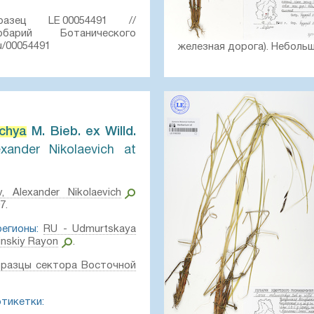
зец LE 00054491 //
рбарий Ботанического
ru/00054491
железная дорога). Небольш
Создание записи:
2020-02-0
Цитирование:
Образец LE
института им. В. Л. Комаров
chya
M. Bieb. ex Willd.⁣
exander Nikolaevich at
v, Alexander Nikolaevich
7.
егионы:
RU - Udmurtskaya
inskiy Rayon
.
разцы сектора Восточной
этикетки: