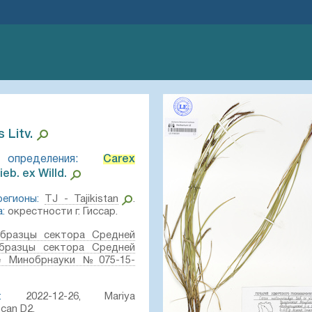
 Litv.⁣
определения:
Carex
eb. ex Willd.⁣
егионы:
TJ - Tajikistan
.
:
окрестности г. Гиссар.
бразцы сектора Средней
бразцы сектора Средней
е Минобрнауки №075-15-
:
2022-12-26, Mariya
can D2.