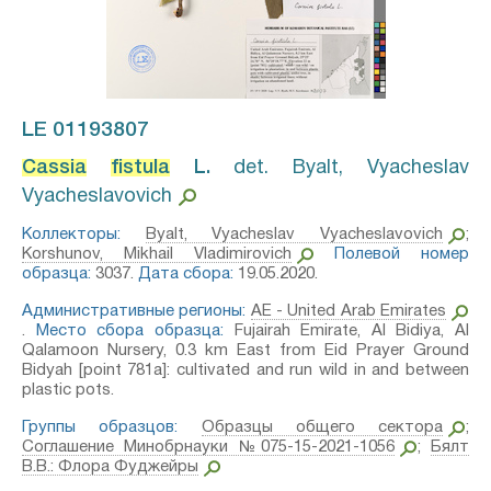
LE 01193807
Cassia
fistula
L.⁣
det. Byalt, Vyacheslav
Vyacheslavovich
Коллекторы:
Byalt, Vyacheslav Vyacheslavovich
;
Korshunov, Mikhail Vladimirovich
Полевой номер
образца:
3037.
Дата сбора:
19.05.2020.
Административные регионы:
AE - United Arab Emirates
.
Место сбора образца:
Fujairah Emirate, Al Bidiya, Al
Qalamoon Nursery, 0.3 km East from Eid Prayer Ground
Bidyah [point 781a]: cultivated and run wild in and between
plastic pots.
Группы образцов:
Образцы общего сектора
;
Соглашение Минобрнауки №075-15-2021-1056
;
Бялт
В.В.: Флора Фуджейры