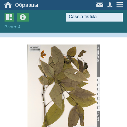
Образцы
Всего
:
4