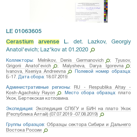
LE 01063605
Cerastium
arvense
L.⁣
det. Lazkov, Georgiy
Anatol'evich; Laz'kov at 01.2020
Коллекторы:
Melnikov, Denis Germanovich
;
Tyusov,
Grigorii Anatol'evich
;
Malysheva, Darya Igorevna
;
Ivanova, Kseniya Andreevna
Полевой номер образца:
Б-17.
Дата сбора:
18.07.2019.
Административные регионы:
RU - Respublika Altay -
Kosh-Agachskiy Rayon
.
Место сбора образца:
плато
Укок, Бертекская котловина.
Экспедиция:
Экспедиция СПбГУ и БИН на плато Укок
(Республика Алтай) (07.07.2019 -07.08.2019)
Группы образцов:
Образцы сектора Сибири и Дальнего
Востока России