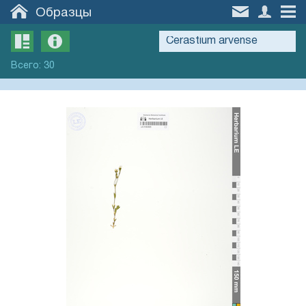
Образцы
Всего
:
30