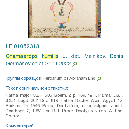
LE 01052318
Chamaerops
humilis
L.⁣
det. Melnikov, Denis
Germanovich at 21.11.2022
Группы образцов:
Herbarium of Abraham Ens
Текст оригинальной этикетки:
Palma; major C.B.P. 506. Boerh. 2. p. 169. № 1. Palma. J.B. I.
3.351. Lugd. 362. Dod. 819. Palma. Dachel. Alpin. Agypt. 12.
Parkins. Th. 1546. Palma, Dactylifera, major, vulgaris. Jonst.
Dendrogr. 2, 138/ Par. Bat. Prodr. Dactylus vulgo. A. Ens.
Doctor.
Комментарий: