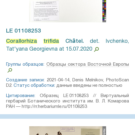
LE 01108253
Corallorhiza
trifida
Châtel.⁣
det. Ivchenko,
Tat'yana Georgievna at 15.07.2020
Группы образцов:
Образцы сектора Восточной Европы
Создание записи:
2021-04-14, Denis Melnikov, PhotoScan
D2.
Статус обработки:
данные введены не полностью
Цитирование:
Образец LE 01108253 // Виртуальный
гербарий Ботанического института им. В. Л. Комарова
РАН — http://rr.herbariumle.ru/01108253