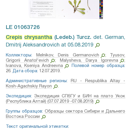
LE 01063726
Crepis
chrysantha
(Ledeb.) Turcz.⁣
det. German,
Dmitrij Aleksandrovich at 05.08.2019
Коллекторы:
Melnikov, Denis Germanovich
;
Tyusov,
Grigorii Anatol'evich
;
Malysheva, Darya Igorevna
;
Ivanova, Kseniya Andreevna
Полевой номер образца:
26.
Дата сбора:
12.07.2019.
Административные регионы:
RU - Respublika Altay -
Kosh-Agachskiy Rayon
.
Экспедиция:
Экспедиция СПбГУ и БИН на плато Укок
(Республика Алтай) (07.07.2019 -07.08.2019)
Группы образцов:
Образцы сектора Сибири и Дальнего
Востока России
Текст оригинальной этикетки: