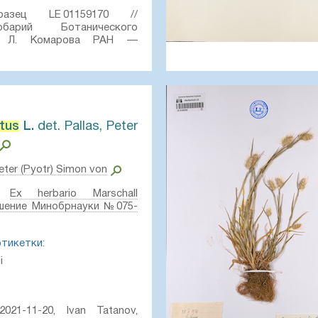
зец LE 01159170 //
рбарий Ботанического
В. Л. Комарова РАН —
tus
L.⁣
det. Pallas, Peter
Peter (Pyotr) Simon von
Ex herbario Marschall
шение Минобрнауки №075-
этикетки:
i
021-11-20, Ivan Tatanov,