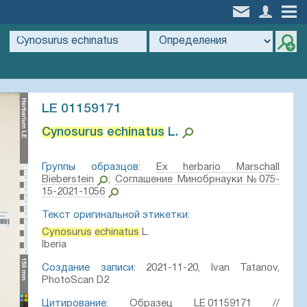
LE 01159171
Cynosurus
echinatus
L.⁣
Группы образцов:
Ex herbario Marschall
Bieberstein
;
Соглашение Минобрнауки №075-
15-2021-1056
Текст оригинальной этикетки:
Cynosurus
echinatus
L.
Iberia
Создание записи:
2021-11-20, Ivan Tatanov,
PhotoScan D2
Цитирование:
Образец LE 01159171 //