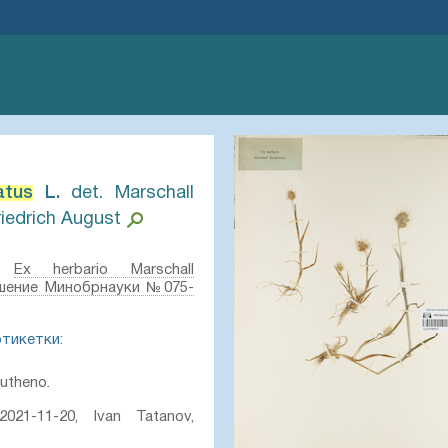
atus
L.⁣
det. Marschall
riedrich August
Ex herbario Marschall
шение Минобрнауки №075-
этикетки:
rutheno.
021-11-20, Ivan Tatanov,