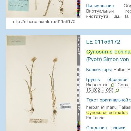
Цитирование:
Обра
Виртуальный ге
института им. 
http://rr.herbariumle.ru/01159170
LE 01159172
Cynosurus
echina
(Pyotr) Simon von
Коллекторы:
Pallas, 
Группы образцов:
Bieberstein
;
Согла
15-2021-1056
Текст оригинальной 
herbar. et manu. Pallasi
Cynosurus
echinatus
Ex Tauria
Создание записи:
2