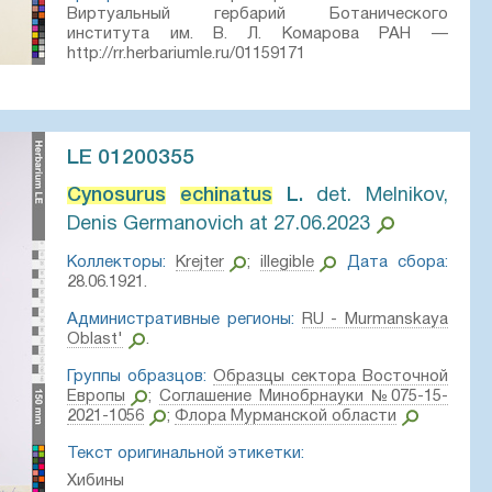
Виртуальный гербарий Ботанического
института им. В. Л. Комарова РАН —
http://rr.herbariumle.ru/01159171
LE 01200355
Cynosurus
echinatus
L.⁣
det. Melnikov,
Denis Germanovich at 27.06.2023
Коллекторы:
Krejter
;
illegible
Дата сбора:
28.06.1921.
Административные регионы:
RU - Murmanskaya
Oblast'
.
Группы образцов:
Образцы сектора Восточной
Европы
;
Соглашение Минобрнауки №075-15-
2021-1056
;
Флора Мурманской области
Текст оригинальной этикетки:
Хибины