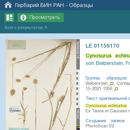
Гербарий БИН РАН
-
Образцы
Просмотреть
Всего
результатов
:
4
LE 01159170
Cynosurus
echin
von Bieberstein, F
Группы образцов:
Bieberstein
;
Согла
15-2021-1056
Текст оригинальной 
Cynosurus
echinatus
Ex Tauria et Caucaso 
Создание записи:
2
PhotoScan D2