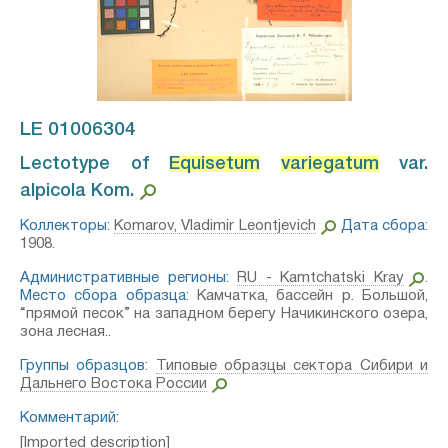
LE 01006304
Lectotype of
Equisetum
variegatum
var.
alpicola Kom.⁣
Коллекторы:
Komarov, Vladimir Leontjevich
Дата сбора:
1908.
Административные регионы:
RU - Kamtchatski Kray
.
Место сбора образца:
Камчатка, бассейн р. Большой,
“прямой песок” на западном берегу Начикинского озера,
зона лесная..
Группы образцов:
Типовые образцы сектора Сибири и
Дальнего Востока России
Комментарий:
[Imported description]