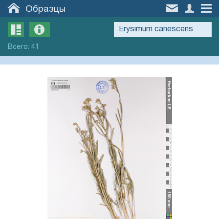
Образцы
Всего
:
41