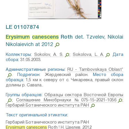
LE 01107874
Erysimum
canescens
Roth⁣
det. Tzvelev, Nikolai
Nikolaievich at 2012
Коллекторы:
Sokolov, A. S.
;
Sokolova, L. A.
Дата
сбора:
31.05.2003.
Административные регионы:
RU - Tambovskaya Oblast'
.
Подрегион:
Жердевский район.
Место сбора
образца:
1,5 км к северу от с. Чикаревка, правый склон
долины р. Савала..
Группы образцов:
Образцы сектора Восточной Европы
;
Соглашение Минобрнауки №075-15-2021-1056
;
Гербарий Ботанического института РАН
Текст оригинальной этикетки:
Гербарий Ботанического института РАН
Erysimum
canescens
Roth ! Н. Цвелев. 2012