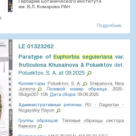
Гербарий Ботанического института
им. В.Л. Комарова РАН
.
Подробнее...
амышинский район, окрестности Елшанского карьера. В
LE 01323262
дякова
Paratype of
Euphorbia
seguieriana
var.
fruticulosa Khusainova & Poluektov⁣
det.
 45° 19′ 3.9″ E ±100 m
Poluektov, S. A. at 09.2025
0, Mariya Sheludyakova, PhotoScan D2. Part2
Коллекторы:
Poluektov, S. A.
;
Stepanova, Nina
Jurievna
Полевой номер образца:
2025-
 01297734 // Виртуальный гербарий Ботанического
06dgs007-108.
Дата сбора:
09.06.2025.
а РАН — http://rr.herbariumle.ru/01297734
Административные регионы:
RU - Dagestan -
Nogayskiy Rayon
.
Группы образцов:
Типовые образцы сектора
Кавказа