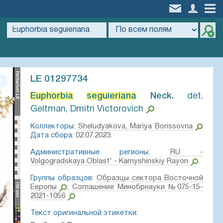
LE 01297734
Euphorbia
seguieriana
Neck.⁣
det.
Geltman, Dmitri Victorovich
Коллекторы:
Sheludyakova, Mariya Borissovna
Дата сбора:
02.07.2023.
Административные регионы:
RU -
Volgogradskaya Oblast' - Kamyshinskiy Rayon
.
Группы образцов:
Образцы сектора Восточной
Европы
;
Соглашение Минобрнауки №075-15-
2021-1056
Текст оригинальной этикетки: