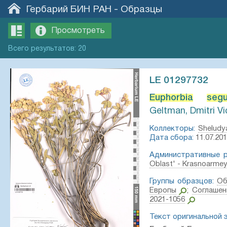
Гербарий БИН РАН
-
Образцы
Просмотреть
Всего
результатов
:
20
LE 01297732
Euphorbia
segu
Geltman, Dmitri Vi
Коллекторы:
Sheludy
Дата сбора:
11.07.201
Административные р
Oblast' - Krasnoarme
Группы образцов:
Об
Европы
;
Соглашен
2021-1056
Текст оригинальной 