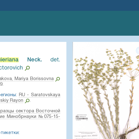
ieriana
Neck.⁣
det.
ctorovich
akova, Mariya Borissovna
9.
егионы:
RU - Saratovskaya
yskiy Rayon
.
разцы сектора Восточной
ие Минобрнауки №075-15-
этикетки: