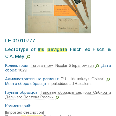
LE 01010777
Lectotype of
Iris
laevigata
Fisch. ex Fisch. &
C.A. Mey.⁣
Коллекторы:
Turczaninow, Nicolai Stepanowisch
Дата
сбора:
1829.
Административные регионы:
RU - Irkutskaya Oblast'
.
Место сбора образца:
In paludibus ad Baicalem..
Группы образцов:
Типовые образцы сектора Сибири и
Дальнего Востока России
Комментарий:
[Imported description]