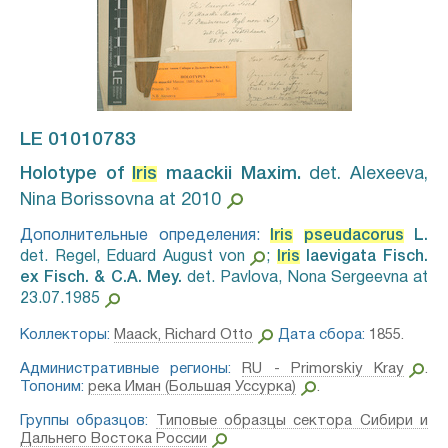
LE 01010783
Holotype of
Iris
maackii Maxim.⁣
det. Alexeeva,
Nina Borissovna at 2010
Дополнительные определения:
Iris
pseudacorus
L.⁣
det. Regel, Eduard August von
;
Iris
laevigata Fisch.
ex Fisch. & C.A. Mey.⁣
det. Pavlova, Nona Sergeevna at
23.07.1985
Коллекторы:
Maack, Richard Otto
Дата сбора:
1855.
Административные регионы:
RU - Primorskiy Kray
.
Топоним:
река Иман (Большая Уссурка)
.
Группы образцов:
Типовые образцы сектора Сибири и
Дальнего Востока России