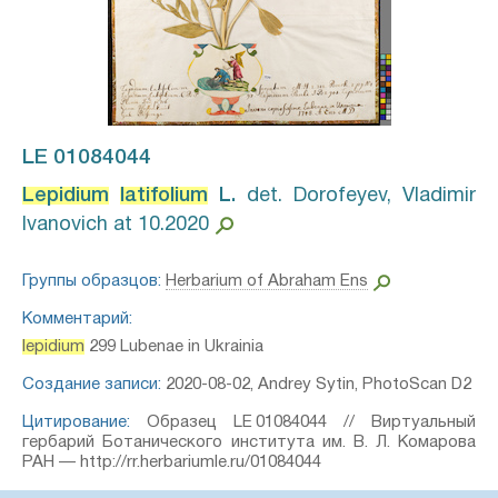
LE 01084044
Lepidium
latifolium
L.⁣
det. Dorofeyev, Vladimir
Ivanovich at 10.2020
Группы образцов:
Herbarium of Abraham Ens
Комментарий:
lepidium
299 Lubenae in Ukrainia
Создание записи:
2020-08-02, Andrey Sytin, PhotoScan D2
Цитирование:
Образец LE 01084044 // Виртуальный
гербарий Ботанического института им. В. Л. Комарова
РАН — http://rr.herbariumle.ru/01084044