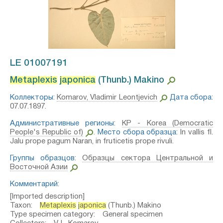
LE 01007191
Metaplexis
japonica
(Thunb.) Makino⁣
Коллекторы:
Komarov, Vladimir Leontjevich
Дата сбора:
07.07.1897.
Административные регионы:
KP - Korea (Democratic
People's Republic of)
.
Место сбора образца:
In vallis fl.
Jalu prope pagum Naran, in fruticetis prope rivuli.
Группы образцов:
Образцы сектора Центральной и
Восточной Азии
Комментарий:
[Imported description]
Taxon:
Metaplexis
japonica
(Thunb.) Makino
Type specimen category: General specimen