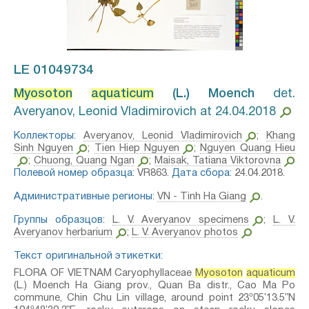
LE 01049734
Myosoton
aquaticum
(L.) Moench⁣
det.
Averyanov, Leonid Vladimirovich at 24.04.2018
Коллекторы:
Averyanov, Leonid Vladimirovich
;
Khang
Sinh Nguyen
;
Tien Hiep Nguyen
;
Nguyen Quang Hieu
;
Chuong, Quang Ngan
;
Maisak, Tatiana Viktorovna
Полевой номер образца:
VR863.
Дата сбора:
24.04.2018.
Административные регионы:
VN - Tinh Ha Giang
.
Группы образцов:
L. V. Averyanov specimens
;
L. V.
Averyanov herbarium
;
L. V. Averyanov photos
Текст оригинальной этикетки:
FLORA OF VIETNAM Caryophyllaceae
Myosoton
aquaticum
(L.) Moench Ha Giang prov., Quan Ba distr., Cao Ma Po
commune, Chin Chu Lin village, around point 23º05ʹ13.5ʺN