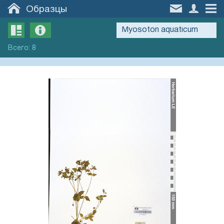
Образцы
Всего
:
8