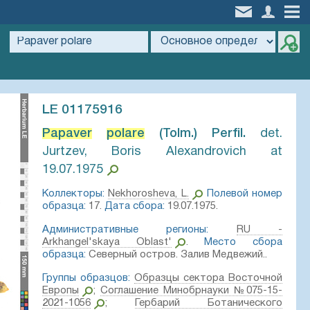
LE 01175916
Papaver
polare
(Tolm.) Perfil.⁣
det.
Jurtzev, Boris Alexandrovich at
19.07.1975
Коллекторы:
Nekhorosheva, L.
Полевой номер
образца:
17.
Дата сбора:
19.07.1975.
Административные регионы:
RU -
Arkhangel'skaya Oblast'
.
Место сбора
образца:
Северный остров. Залив Медвежий..
Группы образцов:
Образцы сектора Восточной
Европы
;
Соглашение Минобрнауки №075-15-
2021-1056
;
Гербарий Ботанического