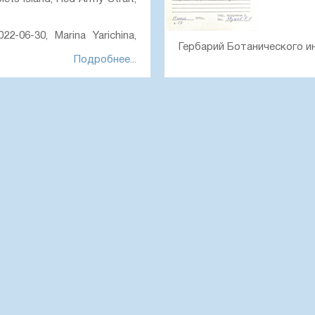
22-06-30, Marina Yarichina,
Гербарий Ботанического 
Подробнее...
Papaver
polare
(Tolm.) Perfil.
гербарий Ботанического
Новая Земля. Северный ос
ru/01082710
№ 17
19.7.1975 Собр. Нехорошева
Создание записи:
2024-10-1
Цитирование:
Образец LE
института им. В. Л. Комаров