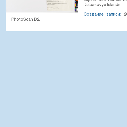
Diabasovye Islands
Создание записи:
20
PhotoScan D2.
Цитирование:
Образец LE 01082710 // Виртуальный 
института им. В. Л. Комарова РАН — http://rr.herbariumle.