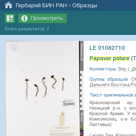
Гербарий БИН РАН
-
Образцы
Просмотреть
Всего
результатов
:
2
LE 01082710
Papaver
polare
(T
Коллекторы:
Sey, I.
Группы образцов:
О
Дальнего Востока Р
Текст оригинальной 
Красноярский кр.
Ненецкий р-н, у во
Красной Армии. У ю
Комсомолец, о-в Б
Лаптевых)
Laptev Sea, Komsomole