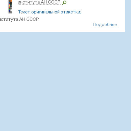
института АН СССР
Текст оригинальной этикетки:
института АН СССР
Подробнее...
тров. Залив Медвежий.
 Л. Опр. Юрцев Б. А.
0, Artyom Borodushkin, PhotoScan D2.
 01175916 // Виртуальный гербарий Ботанического
а РАН — http://rr.herbariumle.ru/01175916