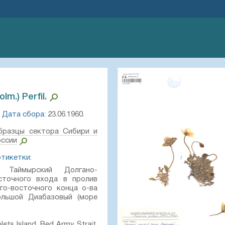
olm.) Perfil.⁣
Дата сбора:
23.06.1960.
бразцы сектора Сибири и
оссии
этикетки:
, Таймырский Долгано-
сточного входа в пролив
го-восточного конца о-ва
ольшой Диабазовый (море
ts Island, Red Army Strait,