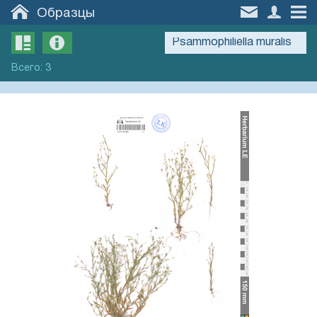
Образцы
Всего
:
3