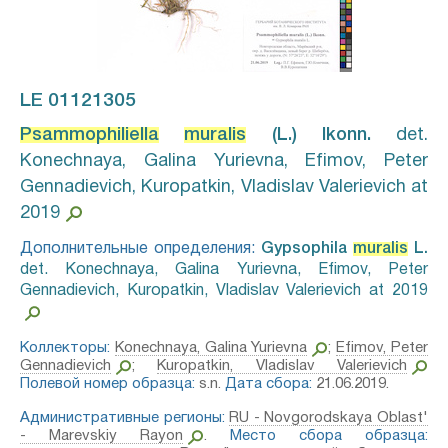
LE 01121305
Psammophiliella
muralis
(L.) Ikonn.⁣
det.
Konechnaya, Galina Yurievna, Efimov, Peter
Gennadievich, Kuropatkin, Vladislav Valerievich at
2019
Дополнительные определения:
Gypsophila
muralis
L.⁣
det. Konechnaya, Galina Yurievna, Efimov, Peter
Gennadievich, Kuropatkin, Vladislav Valerievich at 2019
Коллекторы:
Konechnaya, Galina Yurievna
;
Efimov, Peter
Gennadievich
;
Kuropatkin, Vladislav Valerievich
Полевой номер образца:
s.n.
Дата сбора:
21.06.2019.
Административные регионы:
RU - Novgorodskaya Oblast'
- Marevskiy Rayon
.
Место сбора образца: