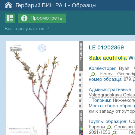
Гербарий БИН РАН
-
Образцы
Просмотреть
Всего
результатов
:
2
LE 01202869
Salix
acutifolia
Wil
Коллекторы:
Byalt, 
;
Firsov, Gennadi
номер образца:
279.
Административны
Volgogradskaya Oblas
.
Топоним:
Нижнехоп
Место сбора образц
км к западу от хутор
Группы образцов:
Об
Европы
;
Соглашен
2021-1056
;
Г