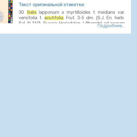
Текст оригинальной этикетки:
30.
Salix
lapponum x myrtilloides f. medians var.
versifolia f.
acutifolia
. Frut. 3-5 dm. (S.J. En. herb.
Sal. N 310). Suecia: Herjedalen, Lillherrdal ad pagum
Подробнее...
ludis Trosmyren; 444 mt. s. m.; 25.05.et 22.07.1895, 14.05 et
3, Larisa Orlova, PhotoScan D2.
 01284537 // Виртуальный гербарий Ботанического
а РАН — http://rr.herbariumle.ru/01284537