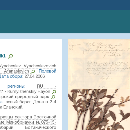
ld.⁣
Vyacheslav Vyacheslavovich
j Afanasievich
Полевой
Дата сбора:
27.04.2006.
е регионы:
RU -
t' - Kumylzhenskiy Rayon
ерский природный парк
.
а:
левый берег Дона в 3-4
а Еланский.
разцы сектора Восточной
ие Минобрнауки №075-15-
ербарий Ботанического