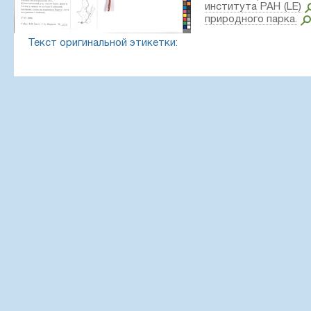
института РАН (LE)
природного парка.
Текст оригинальной этикетки:
Гербарий Ботанического института РАН (LE)
Флора Нижнехоперского природного парка
Salix
acutifolia
Willd.
Россия: Волгоградская обл., Кумылженский р-н, левый бе
от хутора Еланский, песчаная степь на коренном лугу; лу
27.4.2006
Собр.: В.В. Бялт, Г.А. Фирсов
№ 279
На этикетке план обследованного района с указанием м
Местообитание / растительное сообщество сбора:
пе
лугу; луга на границе с поймой
Создание записи:
2024-10-11, Artyom Borodushkin, PhotoS
Цитирование:
Образец LE 01202869 // Виртуальный 
института им. В. Л. Комарова РАН — http://rr.herbariumle.