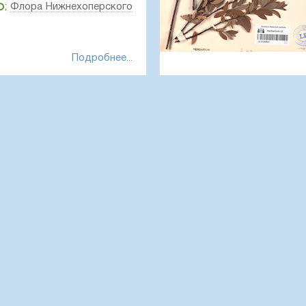
;
Флора Нижнехоперского
Подробнее...
Kyrkbyn in loco fruticoso pa
20.08.1898. Legi Ipse
рег Дона в 3-4 км к западу
Создание записи:
2024-11-2
га на границе с поймой.
Цитирование:
Образец LE
института им. В. Л. Комаров
еста сбора образца.
счаная степь на коренном
can D2.
гербарий Ботанического
ru/01202869