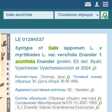
LE 01284537
Syntype of
Salix
lapponum L. x
myrtilloides L. var. versifolia Enander f.
acutifolia
Enander⁣
⟮prelim. ID⟯ det. Byalt,
Vyacheslav Vyacheslavovich at 2024
Коллекторы:
Östman, Ipse
Полевой номер
образца:
30.
Дата сбора:
25.05.1895.
Административные регионы:
SE - Sweden
.
Группы образцов:
Образцы общего сектора
;
Соглашение Минобрнауки №075-15-2021-1056
;
S.J. Enander. Salices Scandinaviae Exsiccatae