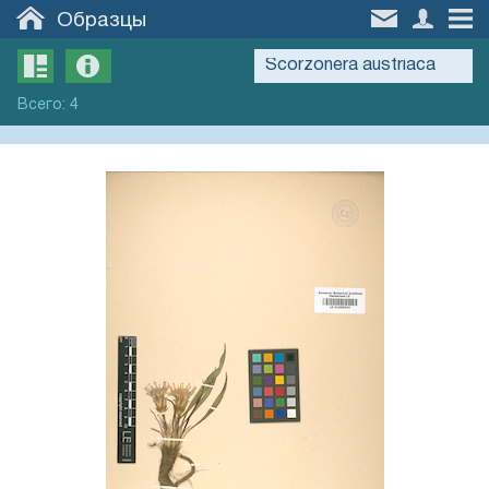
Образцы
Всего
:
4