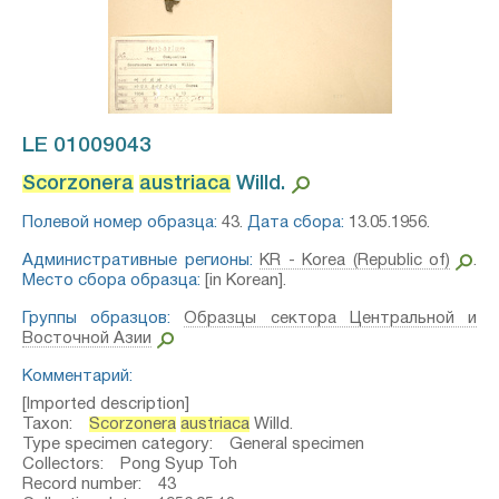
LE 01009043
Scorzonera
austriaca
Willd.⁣
Полевой номер образца:
43.
Дата сбора:
13.05.1956.
Административные регионы:
KR - Korea (Republic of)
.
Место сбора образца:
[in Korean].
Группы образцов:
Образцы сектора Центральной и
Восточной Азии
Комментарий:
[Imported description]
Taxon:
Scorzonera
austriaca
Willd.
Type specimen category: General specimen
Collectors: Pong Syup Toh
Record number: 43