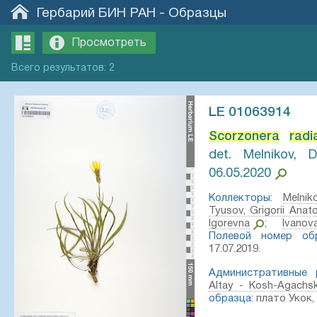
Гербарий БИН РАН
-
Образцы
Просмотреть
Всего
результатов
:
2
LE 01063914
Scorzonera
radi
det. Melnikov, 
06.05.2020
Коллекторы:
Melni
Tyusov, Grigorii Anato
Igorevna
;
Ivano
Полевой номер обр
17.07.2019.
Административные р
Altay - Kosh-Agachs
образца:
плато Укок,