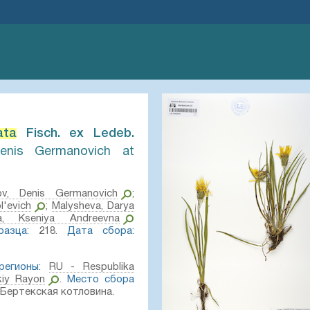
ata
Fisch. ex Ledeb.⁣
Denis Germanovich at
kov, Denis Germanovich
;
l'evich
;
Malysheva, Darya
va, Kseniya Andreevna
азца:
218.
Дата сбора:
егионы:
RU - Respublika
kiy Rayon
.
Место сбора
 Бертекская котловина.