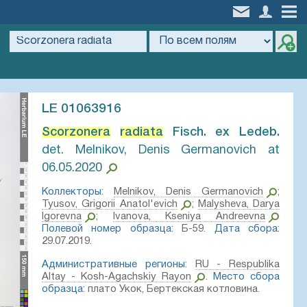
LE 01063916
Scorzonera
radiata
Fisch. ex Ledeb.⁣
det. Melnikov, Denis Germanovich at
06.05.2020
Коллекторы:
Melnikov, Denis Germanovich
;
Tyusov, Grigorii Anatol'evich
;
Malysheva, Darya
Igorevna
;
Ivanova, Kseniya Andreevna
Полевой номер образца:
Б-59.
Дата сбора:
29.07.2019.
Административные регионы:
RU - Respublika
Altay - Kosh-Agachskiy Rayon
.
Место сбора
образца:
плато Укок, Бертекская котловина.