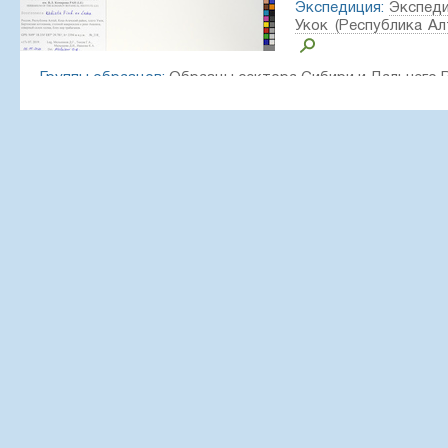
Экспедиция:
Экспеди
Укок (Республика Алта
Группы образцов:
Образцы сектора Сибири и Дальнего 
Текст оригинальной этикетки:
Россия, Республика Алтай, Кош-Агачский район, плато У
степной макросклон к реке Акалаха, северный склон хол
Координаты:
49° 18′ 15.6″ N, 87° 30′ 27″ E, 2380 m a.s.l.
Создание записи:
2020-05-14, Denis Melnikov, PhotoScan 
Цитирование:
Образец LE 01063914 // Виртуальный 
института им. В. Л. Комарова РАН — http://rr.herbariumle.