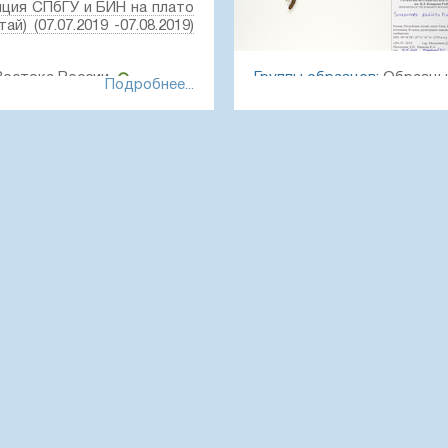
ция СПбГУ и БИН на плато
й) (07.07.2019 -07.08.2019)
Востока России
Группы образцов:
Образцы 
Подробнее...
Текст оригинальной этикет
кок, Бертекская котловина,
Россия, Республика Алтай,
ма, близ нор трабаганов.
В склон, разнотравно-зла
Координаты:
49° 18′ 11″ N, 8
D1
Создание записи:
2020-05-1
гербарий Ботанического
Цитирование:
Образец LE
ru/01063914
института им. В. Л. Комаров