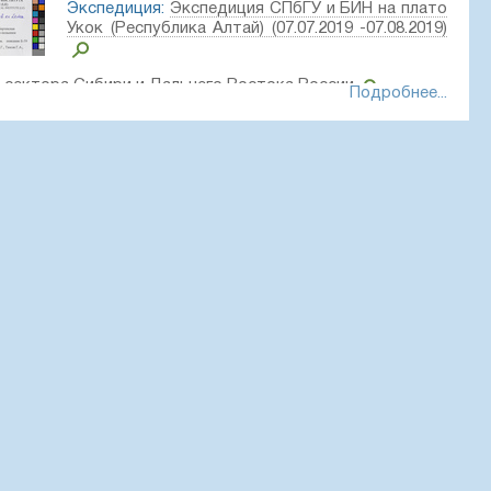
Экспедиция:
Экспедиция СПбГУ и БИН на плато
Укок (Республика Алтай) (07.07.2019 -07.08.2019)
сектора Сибири и Дальнего Востока России
Подробнее...
ки:
 Кош-Агачский район, плато Укок, Бертекская котловина,
ково-полынное сообщество
7° 29′ 38″ E, 2392 m a.s.l.
4, Denis Melnikov, PhotoScan D1
 01063916 // Виртуальный гербарий Ботанического
а РАН — http://rr.herbariumle.ru/01063916