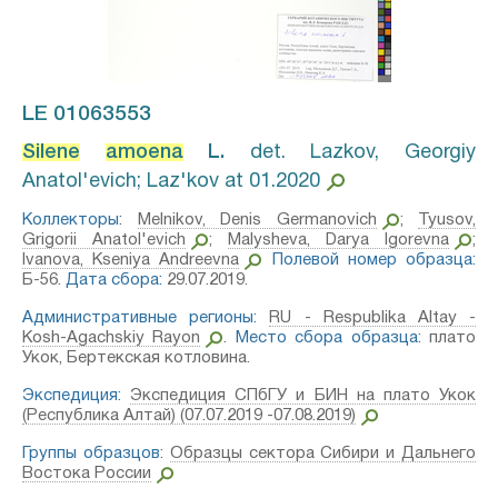
LE 01063553
Silene
amoena
L.⁣
det. Lazkov, Georgiy
Anatol'evich; Laz'kov at 01.2020
Коллекторы:
Melnikov, Denis Germanovich
;
Tyusov,
Grigorii Anatol'evich
;
Malysheva, Darya Igorevna
;
Ivanova, Kseniya Andreevna
Полевой номер образца:
Б-56.
Дата сбора:
29.07.2019.
Административные регионы:
RU - Respublika Altay -
Kosh-Agachskiy Rayon
.
Место сбора образца:
плато
Укок, Бертекская котловина.
Экспедиция:
Экспедиция СПбГУ и БИН на плато Укок
(Республика Алтай) (07.07.2019 -07.08.2019)
Группы образцов:
Образцы сектора Сибири и Дальнего
Востока России