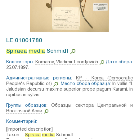
LE 01001780
Spiraea
media
Schmidt⁣
Коллекторы:
Komarov, Vladimir Leontjevich
Дата сбора:
25.07.1897.
Административные регионы:
KP - Korea (Democratic
People's Republic of)
.
Место сбора образца:
In vallis fl.
Jaludsian decursu maxime superior prope pagum Karami, in
rupibus in sylvis.
Группы образцов:
Образцы сектора Центральной и
Восточной Азии
Комментарий:
[Imported description]
Taxon:
Spiraea
media
Schmidt