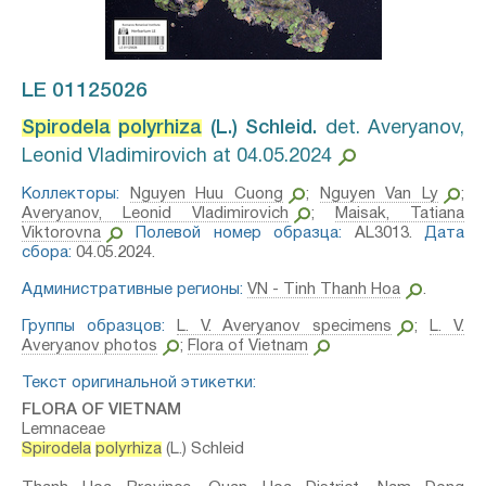
LE 01125026
Spirodela
polyrhiza
(L.) Schleid.⁣
det. Averyanov,
Leonid Vladimirovich at 04.05.2024
Коллекторы:
Nguyen Huu Cuong
;
Nguyen Van Ly
;
Averyanov, Leonid Vladimirovich
;
Maisak, Tatiana
Viktorovna
Полевой номер образца:
AL3013.
Дата
сбора:
04.05.2024.
Административные регионы:
VN - Tinh Thanh Hoa
.
Группы образцов:
L. V. Averyanov specimens
;
L. V.
Averyanov photos
;
Flora of Vietnam
Текст оригинальной этикетки:
FLORA OF VIETNAM
Lemnaceae
Spirodela
polyrhiza
(L.) Schleid