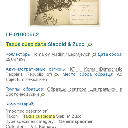
LE 01000662
Taxus
cuspidata
Siebold & Zucc.⁣
Коллекторы:
Komarov, Vladimir Leontjevich
Дата сбора:
05.08.1897.
Административные регионы:
KP - Korea (Democratic
People's Republic of)
.
Место сбора образца:
Ad
trajectum Peksan-ien.
Группы образцов:
Образцы сектора Центральной и
Восточной Азии
Комментарий:
[Imported description]
Taxon:
Taxus
cuspidata
Sieb. et Zucc.
Type specimen category: General specimen
Collectors: V. L. Komarov