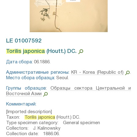
LE 01007592
Torilis
japonica
(Houtt.) DC.⁣
Дата сбора:
06.1886.
Административные регионы:
KR - Korea (Republic of)
.
Место сбора образца:
Seoul.
Группы образцов:
Образцы сектора Центральной и
Восточной Азии
Комментарий:
[Imported description]
Taxon:
Torilis
japonica
(Houtt.) DC.
Type specimen category: General specimen
Collectors: J. Kalinowsky
Collection date: 1886.06.