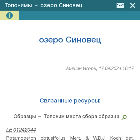
Топонимы
–
озеро Синовец
озеро Синовец
Мишин Игорь, 17.09.2024 16:17
Связанные ресурсы:
Образцы
– Топоним места сбора образца
LE 01242044
Potamogeton obtusifolius Mert. & W.D.J. Koch⁣ det.