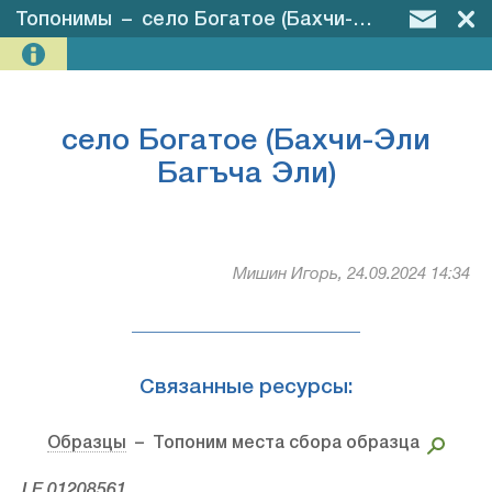
Топонимы
–
село Богатое (Бахчи-Эли Багъча Эли)
село Богатое (Бахчи-Эли
Багъча Эли)
Мишин Игорь, 24.09.2024 14:34
Связанные ресурсы:
Образцы
– Топоним места сбора образца
LE 01208561