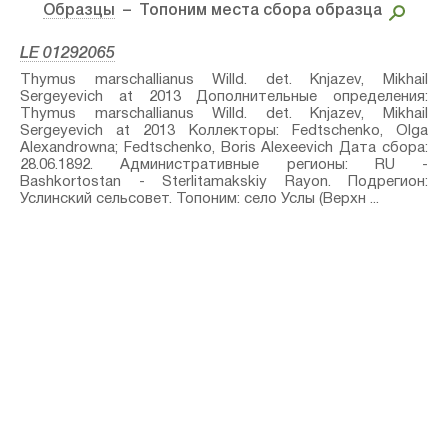
Образцы
– Топоним места сбора образца
LE 01292065
Thymus marschallianus Willd.⁣ det. Knjazev, Mikhail
Sergeyevich at 2013 Дополнительные определения:
Thymus marschallianus Willd.⁣ det. Knjazev, Mikhail
Sergeyevich at 2013 Коллекторы: Fedtschenko, Olga
Alexandrowna; Fedtschenko, Boris Alexeevich Дата сбора:
28.06.1892. Административные регионы: RU -
Bashkortostan - Sterlitamakskiy Rayon. Подрегион:
Услинский сельсовет. Топоним: село Услы (Верхн ...