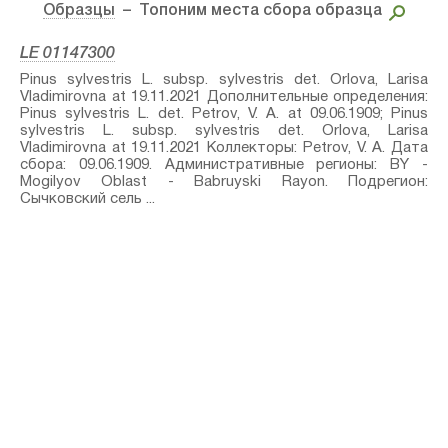
Образцы
– Топоним места сбора образца
LE 01147300
Pinus sylvestris L. subsp. sylvestris⁣ det. Orlova, Larisa
Vladimirovna at 19.11.2021 Дополнительные определения:
Pinus sylvestris L.⁣ det. Petrov, V. A. at 09.06.1909; Pinus
sylvestris L. subsp. sylvestris⁣ det. Orlova, Larisa
Vladimirovna at 19.11.2021 Коллекторы: Petrov, V. A. Дата
сбора: 09.06.1909. Административные регионы: BY -
Mogilyov Oblast - Babruyski Rayon. Подрегион:
Сычковский сель ...