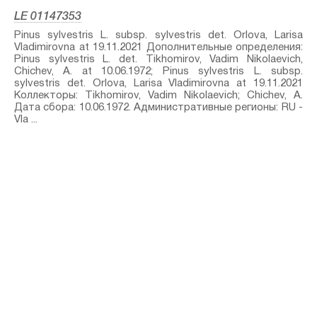
LE 01147353
Pinus sylvestris L. subsp. sylvestris⁣ det. Orlova, Larisa
Vladimirovna at 19.11.2021 Дополнительные определения:
Pinus sylvestris L.⁣ det. Tikhomirov, Vadim Nikolaevich,
Chichev, A. at 10.06.1972; Pinus sylvestris L. subsp.
sylvestris⁣ det. Orlova, Larisa Vladimirovna at 19.11.2021
Коллекторы: Tikhomirov, Vadim Nikolaevich; Chichev, A.
Дата сбора: 10.06.1972. Административные регионы: RU -
Vla ...