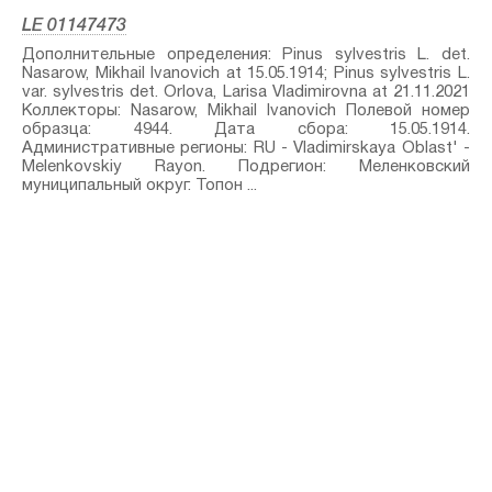
LE 01147473
Дополнительные определения: Pinus sylvestris L.⁣ det.
Nasarow, Mikhail Ivanovich at 15.05.1914; Pinus sylvestris L.
var. sylvestris⁣ det. Orlova, Larisa Vladimirovna at 21.11.2021
Коллекторы: Nasarow, Mikhail Ivanovich Полевой номер
образца: 4944. Дата сбора: 15.05.1914.
Административные регионы: RU - Vladimirskaya Oblast' -
Melenkovskiy Rayon. Подрегион: Меленковский
муниципальный округ. Топон ...