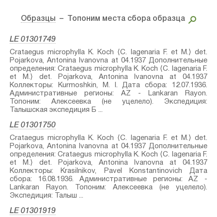
Образцы
– Топоним места сбора образца
LE 01301749
Crataegus microphylla K. Koch⁣ ⟨C. lagenaria F. et M.⟩ det.
Pojarkova, Antonina Ivanovna at 04.1937 Дополнительные
определения: Crataegus microphylla K. Koch⁣ ⟨C. lagenaria F.
et M.⟩ det. Pojarkova, Antonina Ivanovna at 04.1937
Коллекторы: Kurmoshkin, M. I. Дата сбора: 12.07.1936.
Административные регионы: AZ - Lankaran Rayon.
Топоним: Алексеевка (не уцелело). Экспедиция:
Талышская экспедиция Б ...
LE 01301750
Crataegus microphylla K. Koch⁣ ⟨C. lagenaria F. et M.⟩ det.
Pojarkova, Antonina Ivanovna at 04.1937 Дополнительные
определения: Crataegus microphylla K. Koch⁣ ⟨C. lagenaria F.
et M.⟩ det. Pojarkova, Antonina Ivanovna at 04.1937
Коллекторы: Krasilnikov, Pavel Konstantinovich Дата
сбора: 16.08.1936. Административные регионы: AZ -
Lankaran Rayon. Топоним: Алексеевка (не уцелело).
Экспедиция: Талыш ...
LE 01301919