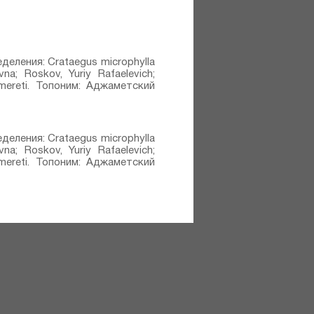
еделения: Crataegus microphylla
na; Roskov, Yuriy Rafaelevich;
Imereti. Топоним: Аджаметский
еделения: Crataegus microphylla
na; Roskov, Yuriy Rafaelevich;
Imereti. Топоним: Аджаметский