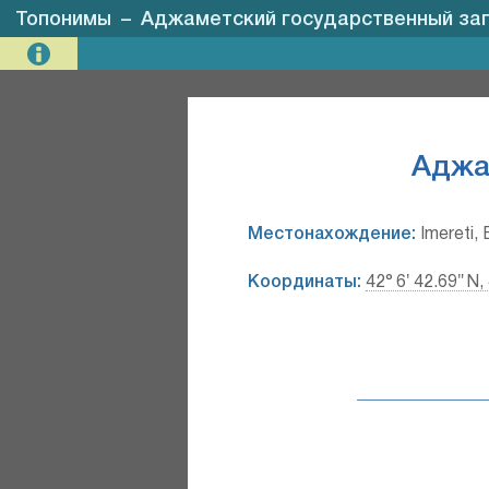
Топонимы
–
Аджаметский государственный за
Аджа
Местонахождение:
Imereti, 
Координаты:
42° 6′ 42.69″ N,