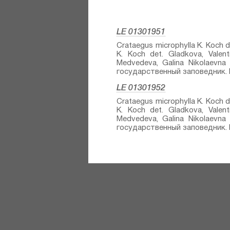
LE 01301951
Crataegus microphylla K. Koch⁣
K. Koch⁣ det. Gladkova, Valen
Medvedeva, Galina Nikolaevna
государственный заповедник. Г
LE 01301952
Crataegus microphylla K. Koch⁣
K. Koch⁣ det. Gladkova, Valen
Medvedeva, Galina Nikolaevna
государственный заповедник. Г