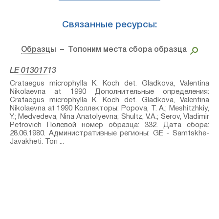
Связанные ресурсы:
Образцы
– Топоним места сбора образца
LE 01301713
Crataegus microphylla K. Koch⁣ det. Gladkova, Valentina
Nikolaevna at 1990 Дополнительные определения:
Crataegus microphylla K. Koch⁣ det. Gladkova, Valentina
Nikolaevna at 1990 Коллекторы: Popova, T. A.; Meshitzhkiy,
Y.; Medvedeva, Nina Anatolyevna; Shultz, V.A.; Serov, Vladimir
Petrovich Полевой номер образца: 332. Дата сбора:
28.06.1980. Административные регионы: GE - Samtskhe-
Javakheti. Топ ...