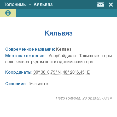
Топонимы
–
Кяльвяз
Кяльвяз
Современное название:
Келвез
Местонахождение:
Азербайджан Талышсие горы
село келвез. рядом почти одноименная гора
Координаты:
38° 38′ 8.79″ N, 48° 20′ 6.45″ E
Синонимы:
Гиялвезте
Петр Голубев, 28.02.2025 08:14