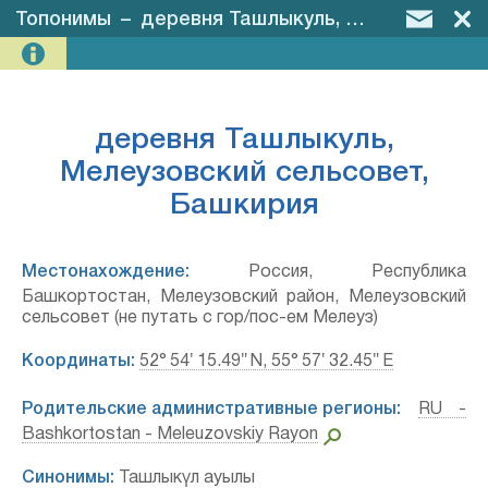
Топонимы
–
деревня Ташлыкуль, Мелеузовский сельсовет, Башкирия
деревня Ташлыкуль,
Мелеузовский сельсовет,
Башкирия
Местонахождение:
Россия, Республика
Башкортостан, Мелеузовский район, Мелеузовский
сельсовет (не путать с гор/пос-ем Мелеуз)
Координаты:
52° 54′ 15.49″ N, 55° 57′ 32.45″ E
Родительские административные регионы:
RU -
Bashkortostan - Meleuzovskiy Rayon
Синонимы:
Ташлыкүл ауылы