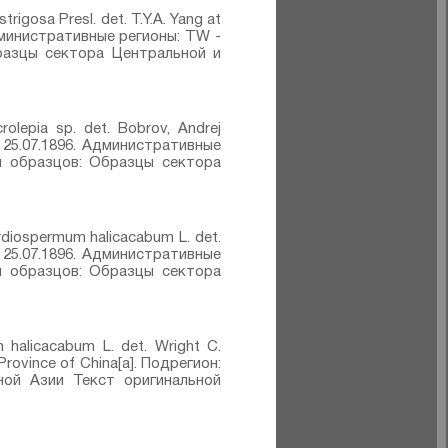
rigosa Presl.⁣ det. T.Y.A. Yang at
Административные регионы: TW -
Образцы сектора Центральной и
olepia sp.⁣ det. Bobrov, Andrej
: 25.07.1896. Административные
ппы образцов: Образцы сектора
diospermum halicacabum L.⁣ det.
: 25.07.1896. Административные
ппы образцов: Образцы сектора
halicacabum L.⁣ det. Wright C.
rovince of China[a]. Подрегион:
ной Азии Текст оригинальной