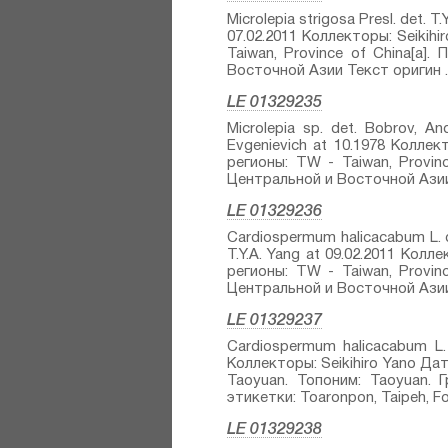
Microlepia strigosa Presl.⁣ det. 
07.02.2011 Коллекторы: Seikih
Taiwan, Province of China[a]
Восточной Азии Текст оригин ..
LE 01329235
Microlepia sp.⁣ det. Bobrov, A
Evgenievich at 10.1978 Коллек
регионы: TW - Taiwan, Provin
Центральной и Восточной Азии 
LE 01329236
Cardiospermum halicacabum L.⁣ 
T.Y.A. Yang at 09.02.2011 Кол
регионы: TW - Taiwan, Provin
Центральной и Восточной Азии 
LE 01329237
Cardiospermum halicacabum L.⁣
Коллекторы: Seikihiro Yano Дат
Taoyuan. Топоним: Taoyuan.
этикетки: Toaronpon, Taipeh, For
LE 01329238