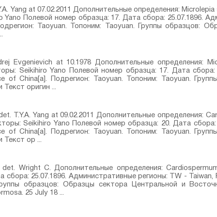
T.Y.A. Yang at 07.02.2011 Дополнительные определения: Microlepia st
iro Yano Полевой номер образца: 17. Дата сбора: 25.07.1896. 
. Подрегион: Taoyuan. Топоним: Taoyuan. Группы образцов: 
.
ndrej Evgenievich at 10.1978 Дополнительные определения: Micr
торы: Seikihiro Yano Полевой номер образца: 17. Дата сбора
ce of China[a]. Подрегион: Taoyuan. Топоним: Taoyuan. Гру
Текст оригин ...
det. T.Y.A. Yang at 09.02.2011 Дополнительные определения: Car
лекторы: Seikihiro Yano Полевой номер образца: 20. Дата сбора
ce of China[a]. Подрегион: Taoyuan. Топоним: Taoyuan. Гру
Текст ор ...
 det. Wright C. Дополнительные определения: Cardiospermum 
а сбора: 25.07.1896. Административные регионы: TW - Taiwan, P
 Группы образцов: Образцы сектора Центральной и Восточ
mosa. 25 July 18 ...