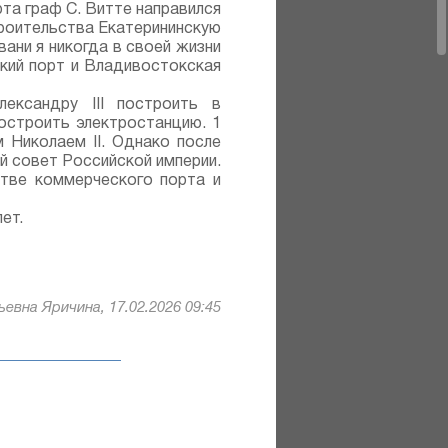
та граф С. Витте направился
троительства Екатерининскую
вани я никогда в своей жизни
ский порт и Владивостокская
ександру III построить в
построить электростанцию. 1
м Николаем II. Однако после
й совет Российской империи.
тве коммерческого порта и
ет.
евна Яричина, 17.02.2026 09:45