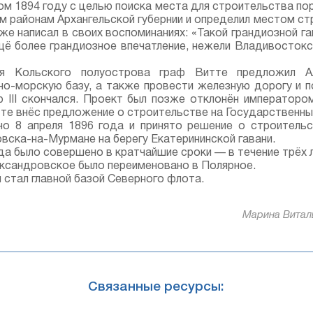
м 1894 году с целью поиска места для строительства пор
м районам Архангельской губернии и определил местом с
же написал в своих воспоминаниях: «Такой грандиозной га
щё более грандиозное впечатление, нежели Владивосток
я Кольского полуострова граф Витте предложил Ал
но-морскую базу, а также провести железную дорогу и 
 III скончался. Проект был позже отклонён императоро
те внёс предложение о строительстве на Государственны
о 8 апреля 1896 года и принято решение о строительс
вска-на-Мурмане на берегу Екатерининской гавани.
а было совершено в кратчайшие сроки — в течение трёх л
ександровское было переименовано в Полярное.
 стал главной базой Северного флота.
Марина Виталь
Связанные ресурсы: