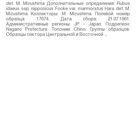
det. M. Mizushima Дополнительные определения: Rubus
idaeus ssp. nipponicus Focke var. marmoratus Hara⁣ det. M.
Mizushima Коллекторы: M. Mizushima Полевой номер
образца: 17674. Дата сбора: 21.07.1961.
Административные регионы: JP - Japan. Подрегион:
Nagano Prefecture. Топоним: Chino. Группы образцов:
Образцы сектора Центральной и Восточной ...